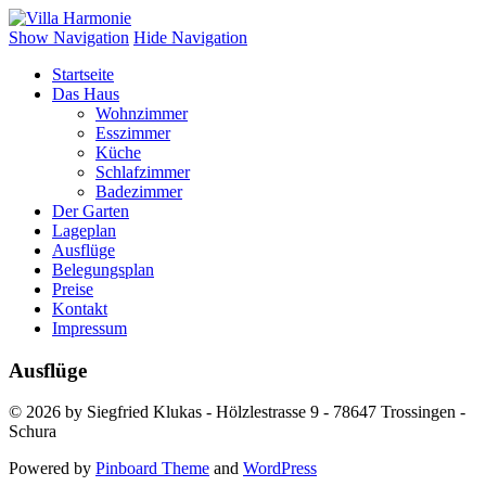
Villa Harmonie
Ferienhaus auf Korsika
Show Navigation
Hide Navigation
Startseite
Das Haus
Wohnzimmer
Esszimmer
Küche
Schlafzimmer
Badezimmer
Der Garten
Lageplan
Ausflüge
Belegungsplan
Preise
Kontakt
Impressum
Ausflüge
© 2026 by Siegfried Klukas - Hölzlestrasse 9 - 78647 Trossingen -
Schura
Powered by
Pinboard Theme
and
WordPress